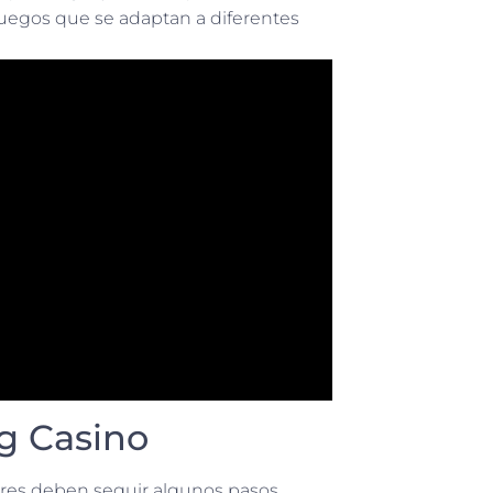
egos que se adaptan a diferentes
g Casino
dores deben seguir algunos pasos