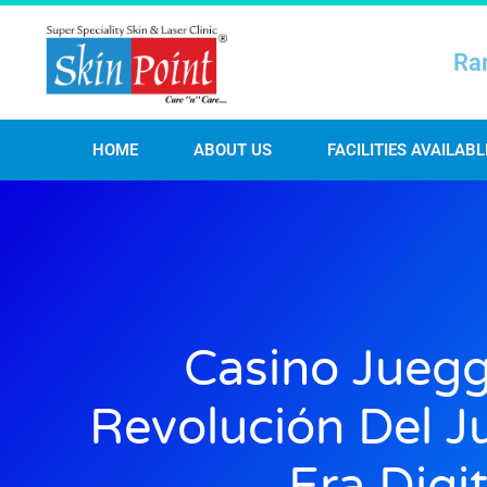
Ra
HOME
ABOUT US
FACILITIES AVAILABL
Casino Juegg
Revolución Del J