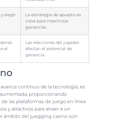
y elegir
La estrategia de apuesta es
clave para maximizar
ganancias.
adores
Las elecciones del jugador
e el
afectan el potencial de
ganancia.
ino
avance continuo de la tecnología, es
 y aumentada, proporcionando
 de las plataformas de juego en línea
os y atractivos para atraer a un
el ámbito del juegging casino son