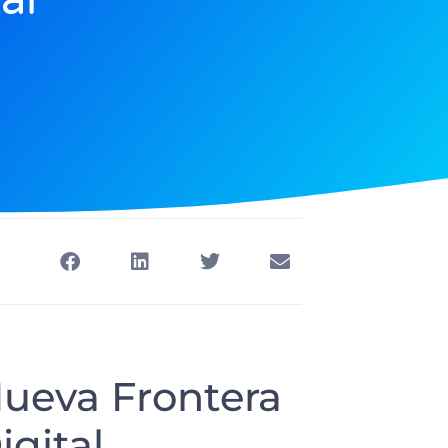
al
Nueva Frontera
igital