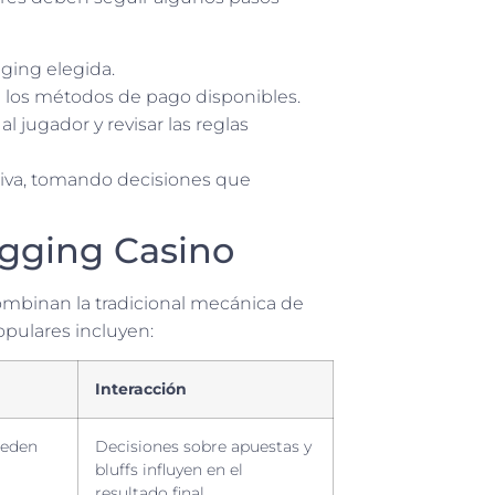
ging elegida.
e los métodos de pago disponibles.
l jugador y revisar las reglas
ctiva, tomando decisiones que
egging Casino
mbinan la tradicional mecánica de
opulares incluyen:
Interacción
ueden
Decisiones sobre apuestas y
bluffs influyen en el
resultado final.