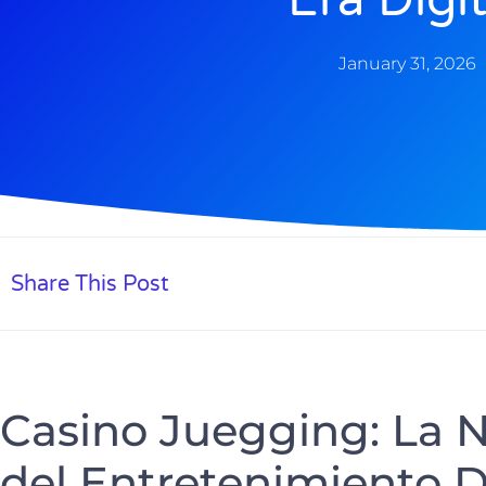
Era Digit
January 31, 2026
Share This Post
Casino Juegging: La 
del Entretenimiento D