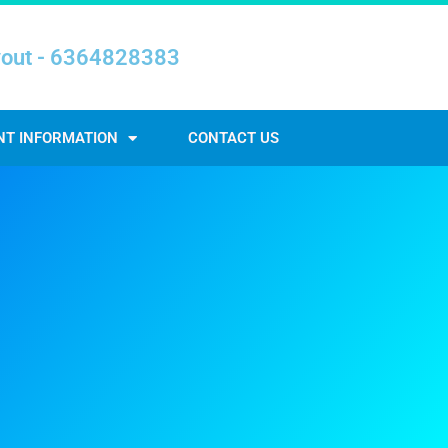
yout - 6364828383
NT INFORMATION
CONTACT US