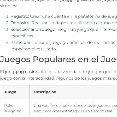
simples:
Registro:
Crear una cuenta en la plataforma de jueg
Depósito:
Realizar un depósito utilizando alguno d
Seleccionar un Juego:
Elegir un juego que interese a
específicas.
Participar:
Iniciar el juego y participar de manera a
impacten el resultado.
Juegos Populares en el Ju
El
juegging casino
ofrece una variedad de juegos que co
juego con la interactividad. Algunos de los juegos más p
Juego
Descripción
Póker
Una versión del póker donde los jugadores p
Juegging
elegir acciones estratégicas en tiempo real.