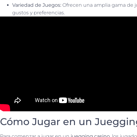
Variedad de Juegos:
Ofrecen una amplia gama de ju
gustos y preferencias.
Cómo Jugar en un Jueggin
Para comenzar a jugar en un
juegging casino
, los juga