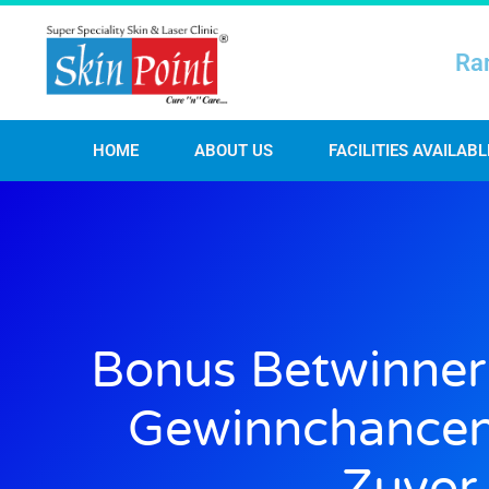
Ra
HOME
ABOUT US
FACILITIES AVAILABL
Bonus Betwinner 
Gewinnchancen