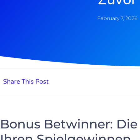
Zuvor
February 7, 2026
Share This Post
Bonus Betwinner: Die 
Ihren Spielgewinnen