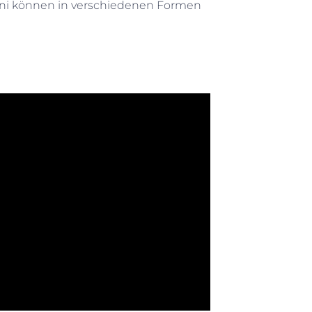
ni können in verschiedenen Formen