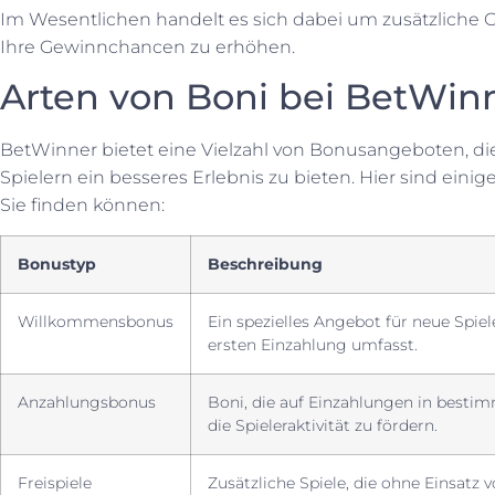
Im Wesentlichen handelt es sich dabei um zusätzliche Ge
Ihre Gewinnchancen zu erhöhen.
Arten von Boni bei BetWin
BetWinner bietet eine Vielzahl von Bonusangeboten, die 
Spielern ein besseres Erlebnis zu bieten. Hier sind einig
Sie finden können:
Bonustyp
Beschreibung
Willkommensbonus
Ein spezielles Angebot für neue Spiel
ersten Einzahlung umfasst.
Anzahlungsbonus
Boni, die auf Einzahlungen in best
die Spieleraktivität zu fördern.
Freispiele
Zusätzliche Spiele, die ohne Einsatz 