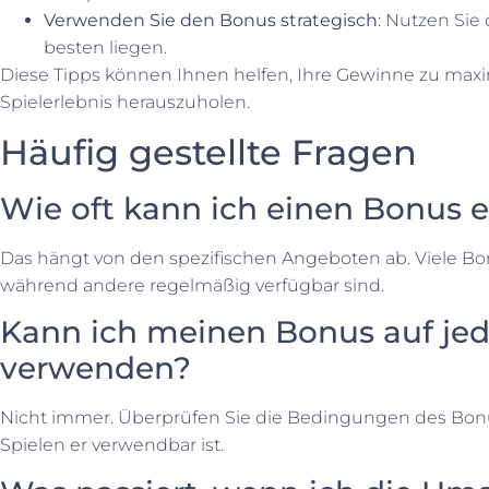
Verwenden Sie den Bonus strategisch
: Nutzen Sie
besten liegen.
Diese Tipps können Ihnen helfen, Ihre Gewinne zu max
Spielerlebnis herauszuholen.
Häufig gestellte Fragen
Wie oft kann ich einen Bonus e
Das hängt von den spezifischen Angeboten ab. Viele Bon
während andere regelmäßig verfügbar sind.
Kann ich meinen Bonus auf je
verwenden?
Nicht immer. Überprüfen Sie die Bedingungen des Bonu
Spielen er verwendbar ist.