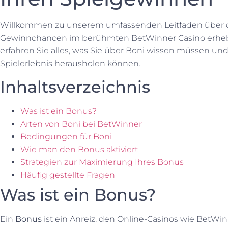
Willkommen zu unserem umfassenden Leitfaden über
Gewinnchancen im berühmten BetWinner Casino erheblic
erfahren Sie alles, was Sie über Boni wissen müssen und
Spielerlebnis herausholen können.
Inhaltsverzeichnis
Was ist ein Bonus?
Arten von Boni bei BetWinner
Bedingungen für Boni
Wie man den Bonus aktiviert
Strategien zur Maximierung Ihres Bonus
Häufig gestellte Fragen
Was ist ein Bonus?
Ein
Bonus
ist ein Anreiz, den Online-Casinos wie BetWi