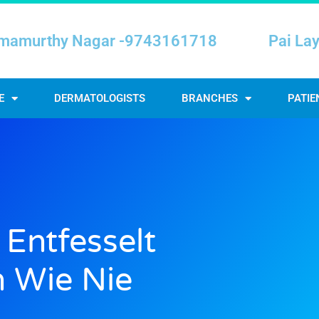
mamurthy Nagar -9743161718
Pai La
E
DERMATOLOGISTS
BRANCHES
PATIE
Entfesselt
 Wie Nie