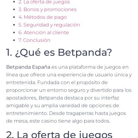
2. La oferta de juegos
3. Bonos y promociones
4. Métodos de pago
5. Seguridad y regulación
6. Atención al cliente
7. Conclusión
1. ¿Qué es Betpanda?
Betpanda España
es una plataforma de juegos en
línea que ofrece una experiencia de usuario única y
entretenida. Fundada con el propósito de
proporcionar un entorno seguro y divertido para los
apostadores, Betpanda destaca por su interfaz
amigable y su amplia variedad de opciones de
entretenimiento. Desde tragaperras hasta juegos
de mesa, este casino tiene algo para todos.
2. La oferta de juegos