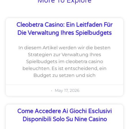
More To Explore
Cleobetra Casino: Ein Leitfaden Für
Die Verwaltung Ihres Spielbudgets
In diesem Artikel werden wir die besten
Strategien zur Verwaltung Ihres
Spielbudgets im cleobetra casino
beleuchten. Es ist entscheidend, ein
Budget zu setzen und sich
May 17, 2026
Come Accedere Ai Giochi Esclusivi
Disponibili Solo Su Nine Casino