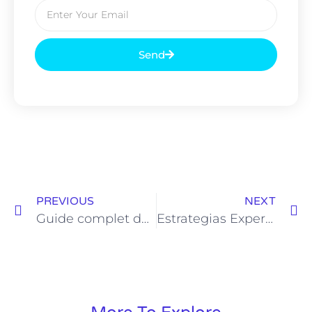
Send
PREVIOUS
NEXT
Guide complet du casino en ligne – Tout ce que vous devez savoir
Estrategias Expertas para el Club de Bonos Millonarios en Casino Online