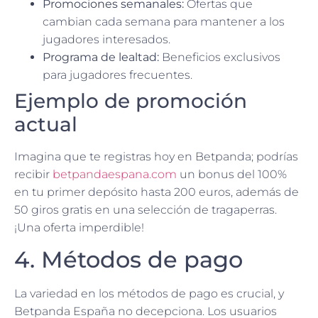
Promociones semanales:
Ofertas que
cambian cada semana para mantener a los
jugadores interesados.
Programa de lealtad:
Beneficios exclusivos
para jugadores frecuentes.
Ejemplo de promoción
actual
Imagina que te registras hoy en Betpanda; podrías
recibir
betpandaespana.com
un bonus del 100%
en tu primer depósito hasta 200 euros, además de
50 giros gratis en una selección de tragaperras.
¡Una oferta imperdible!
4. Métodos de pago
La variedad en los métodos de pago es crucial, y
Betpanda España no decepciona. Los usuarios