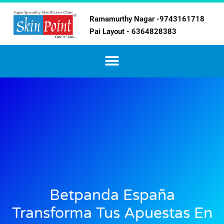
Ramamurthy Nagar -9743161718
Pai Layout - 6364828383
Betpanda España
Transforma Tus Apuestas En