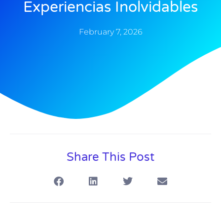
Experiencias Inolvidables
February 7, 2026
Share This Post