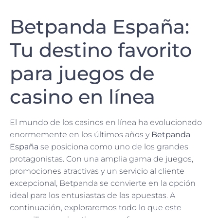
Betpanda España:
Tu destino favorito
para juegos de
casino en línea
El mundo de los casinos en línea ha evolucionado
enormemente en los últimos años y
Betpanda
España
se posiciona como uno de los grandes
protagonistas. Con una amplia gama de juegos,
promociones atractivas y un servicio al cliente
excepcional, Betpanda se convierte en la opción
ideal para los entusiastas de las apuestas. A
continuación, exploraremos todo lo que este