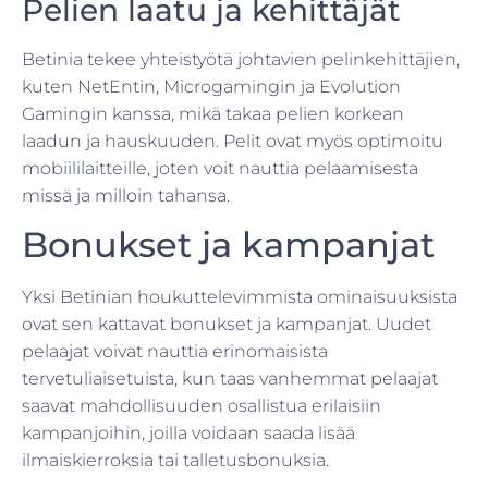
Pelien laatu ja kehittäjät
Betinia tekee yhteistyötä johtavien pelinkehittäjien,
kuten NetEntin, Microgamingin ja Evolution
Gamingin kanssa, mikä takaa pelien korkean
laadun ja hauskuuden. Pelit ovat myös optimoitu
mobiililaitteille, joten voit nauttia pelaamisesta
missä ja milloin tahansa.
Bonukset ja kampanjat
Yksi Betinian houkuttelevimmista ominaisuuksista
ovat sen kattavat bonukset ja kampanjat. Uudet
pelaajat voivat nauttia erinomaisista
tervetuliaisetuista, kun taas vanhemmat pelaajat
saavat mahdollisuuden osallistua erilaisiin
kampanjoihin, joilla voidaan saada lisää
ilmaiskierroksia tai talletusbonuksia.