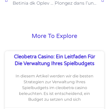
Betinia dk Oplev Spændingen ved Danske Spil i Et Unikt Univers
Plongez dans l’univers palpitant de l’application efbet pour gagner gros
More To Explore
Cleobetra Casino: Ein Leitfaden Für
Die Verwaltung Ihres Spielbudgets
In diesem Artikel werden wir die besten
Strategien zur Verwaltung Ihres
Spielbudgets im cleobetra casino
beleuchten. Es ist entscheidend, ein
Budget zu setzen und sich