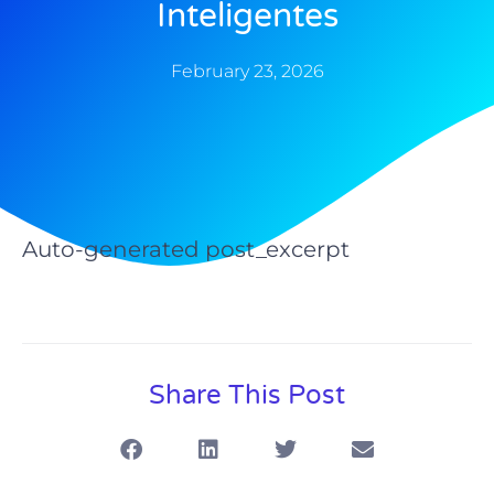
Inteligentes
February 23, 2026
Auto-generated post_excerpt
Share This Post