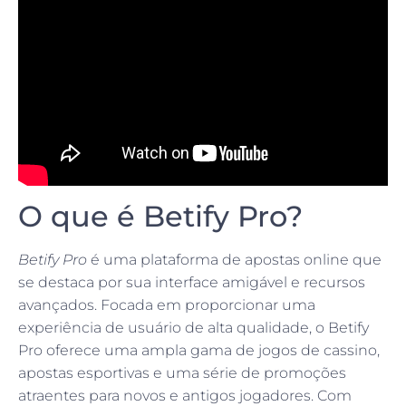
O que é Betify Pro?
Betify Pro
é uma plataforma de apostas online que
se destaca por sua interface amigável e recursos
avançados. Focada em proporcionar uma
experiência de usuário de alta qualidade, o Betify
Pro oferece uma ampla gama de jogos de cassino,
apostas esportivas e uma série de promoções
atraentes para novos e antigos jogadores. Com