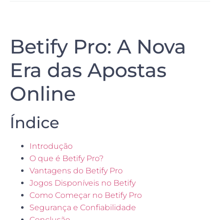
Betify Pro: A Nova
Era das Apostas
Online
Índice
Introdução
O que é Betify Pro?
Vantagens do Betify Pro
Jogos Disponíveis no Betify
Como Começar no Betify Pro
Segurança e Confiabilidade
Conclusão