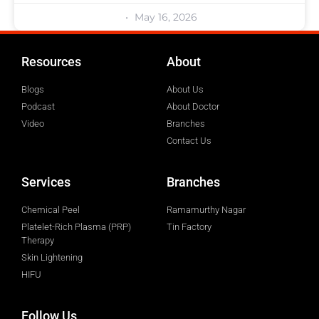
May 16, 2026
Resources
About
Blogs
About Us
Podcast
About Doctor
Video
Branches
Contact Us
Services
Branches
Chemical Peel
Ramamurthy Nagar
Platelet-Rich Plasma (PRP)
Tin Factory
Therapy
Skin Lightening
HIFU
Follow Us