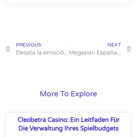
PREVIOUS
NEXT
Desata la emoción con los códigos de bonificación de Betonline
Megapari España Revoluciona Tu Apuesta con Sorpresas Inesperadas
More To Explore
Cleobetra Casino: Ein Leitfaden Für
Die Verwaltung Ihres Spielbudgets