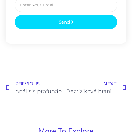
Send
PREVIOUS
NEXT
Análisis profundo de BC Game y su jugabilidad atractiva
Bezrizikové hranie v BC Game bez vkladu
More To Explore