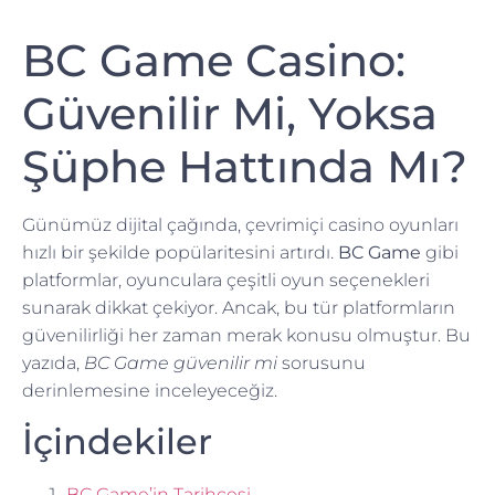
BC Game Casino:
Güvenilir Mi, Yoksa
Şüphe Hattında Mı?
Günümüz dijital çağında, çevrimiçi casino oyunları
hızlı bir şekilde popülaritesini artırdı.
BC Game
gibi
platformlar, oyunculara çeşitli oyun seçenekleri
sunarak dikkat çekiyor. Ancak, bu tür platformların
güvenilirliği her zaman merak konusu olmuştur. Bu
yazıda,
BC Game güvenilir mi
sorusunu
derinlemesine inceleyeceğiz.
İçindekiler
BC Game’in Tarihçesi