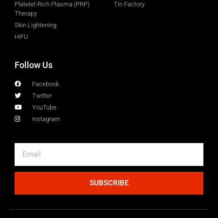
Platelet-Rich Plasma (PRP)
Tin Factory
Therapy
Skin Lightening
HIFU
Follow Us
Facebook
Twitter
YouTube
Instagram
SUBSCRIBE