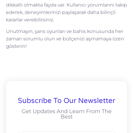
dikkatli olmakta fayda var. Kullanıcı yorumlarını takip
ederek, deneyimlerinizi paylaşarak daha bilinçli
kararlar verebilirsiniz.
Unutmayın, şans oyunları ve bahis konusunda her
zaman sorumlu olun ve bütçenizi aşmamaya özen
gösterin!
Subscribe To Our Newsletter
Get Updates And Learn From The
Best