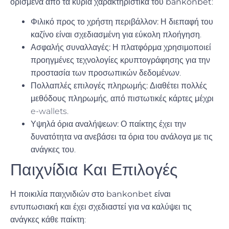
ορισμένα από τα κύρια χαρακτηριστικά του
bankonbet
:
Φιλικό προς το χρήστη περιβάλλον:
Η διεπαφή του
καζίνο είναι σχεδιασμένη για εύκολη πλοήγηση.
Ασφαλής συναλλαγές:
Η πλατφόρμα χρησιμοποιεί
προηγμένες τεχνολογίες κρυπτογράφησης για την
προστασία των προσωπικών δεδομένων.
Πολλαπλές επιλογές πληρωμής:
Διαθέτει πολλές
μεθόδους πληρωμής, από πιστωτικές κάρτες μέχρι
e-wallets.
Υψηλά όρια αναλήψεων:
Ο παίκτης έχει την
δυνατότητα να ανεβάσει τα όρια του ανάλογα με τις
ανάγκες του.
Παιχνίδια Και Επιλογές
Η ποικιλία παιχνιδιών στο
bankonbet
είναι
εντυπωσιακή και έχει σχεδιαστεί για να καλύψει τις
ανάγκες κάθε παίκτη: