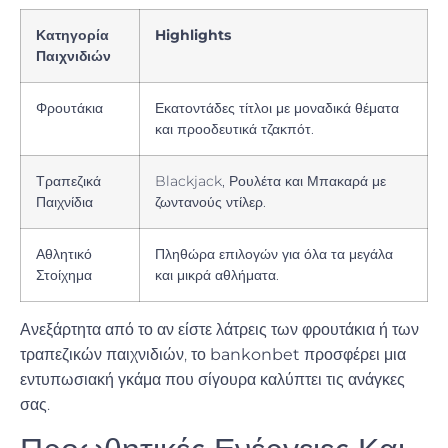
Κατηγορία
Highlights
Παιχνιδιών
Φρουτάκια
Εκατοντάδες τίτλοι με μοναδικά θέματα
και προοδευτικά τζακπότ.
Τραπεζικά
Blackjack, Ρουλέτα και Μπακαρά με
Παιχνίδια
ζωντανούς ντίλερ.
Αθλητικό
Πληθώρα επιλογών για όλα τα μεγάλα
Στοίχημα
και μικρά αθλήματα.
Ανεξάρτητα από το αν είστε λάτρεις των
φρουτάκια
ή των
τραπεζικών παιχνιδιών
, το
bankonbet
προσφέρει μια
εντυπωσιακή γκάμα που σίγουρα καλύπτει τις ανάγκες
σας.