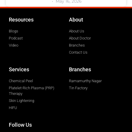
May 16, 2026
Resources
About
Blogs
About Us
Podcast
About Doctor
Video
Branches
Contact Us
Services
Branches
Chemical Peel
Ramamurthy Nagar
Platelet-Rich Plasma (PRP)
Tin Factory
Therapy
Skin Lightening
HIFU
Follow Us