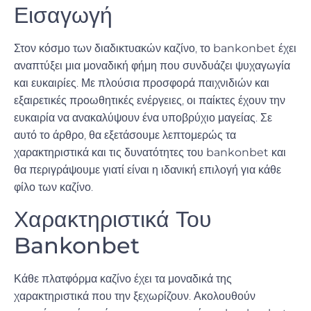
Εισαγωγή
Στον κόσμο των διαδικτυακών καζίνο, το
bankonbet
έχει
αναπτύξει μια μοναδική φήμη που συνδυάζει ψυχαγωγία
και ευκαιρίες. Με πλούσια προσφορά παιχνιδιών και
εξαιρετικές προωθητικές ενέργειες, οι παίκτες έχουν την
ευκαιρία να ανακαλύψουν ένα υποβρύχιο μαγείας. Σε
αυτό το άρθρο, θα εξετάσουμε λεπτομερώς τα
χαρακτηριστικά και τις δυνατότητες του
bankonbet
και
θα περιγράψουμε γιατί είναι η ιδανική επιλογή για κάθε
φίλο των καζίνο.
Χαρακτηριστικά Του
Bankonbet
Κάθε πλατφόρμα καζίνο έχει τα μοναδικά της
χαρακτηριστικά που την ξεχωρίζουν. Ακολουθούν