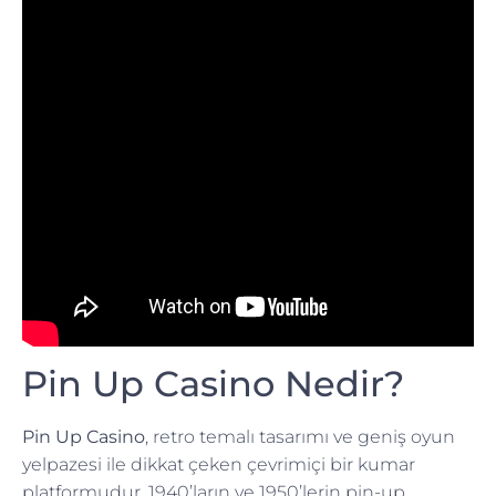
Pin Up Casino Nedir?
Pin Up Casino
, retro temalı tasarımı ve geniş oyun
yelpazesi ile dikkat çeken çevrimiçi bir kumar
platformudur. 1940’ların ve 1950’lerin pin-up