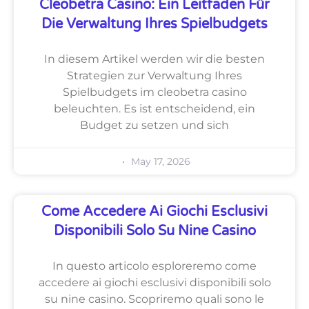
Cleobetra Casino: Ein Leitfaden Für
Die Verwaltung Ihres Spielbudgets
In diesem Artikel werden wir die besten
Strategien zur Verwaltung Ihres
Spielbudgets im cleobetra casino
beleuchten. Es ist entscheidend, ein
Budget zu setzen und sich
May 17, 2026
Come Accedere Ai Giochi Esclusivi
Disponibili Solo Su Nine Casino
In questo articolo esploreremo come
accedere ai giochi esclusivi disponibili solo
su nine casino. Scopriremo quali sono le