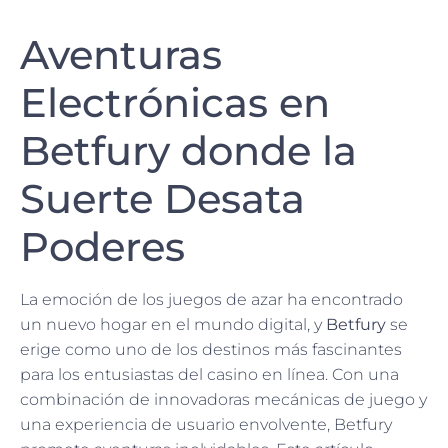
Aventuras
Electrónicas en
Betfury donde la
Suerte Desata
Poderes
La emoción de los juegos de azar ha encontrado
un nuevo hogar en el mundo digital, y
Betfury
se
erige como uno de los destinos más fascinantes
para los entusiastas del casino en línea. Con una
combinación de innovadoras mecánicas de juego y
una experiencia de usuario envolvente, Betfury