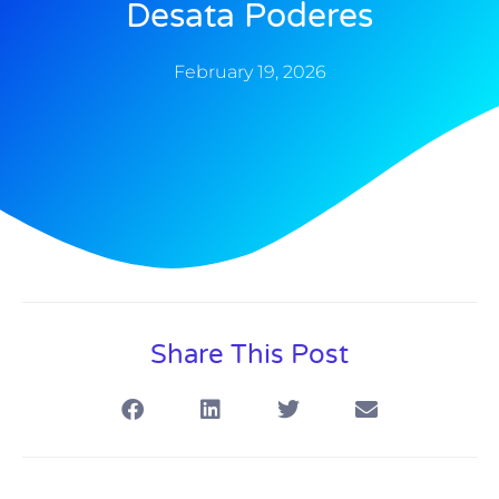
Desata Poderes
February 19, 2026
Share This Post