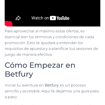
Para aprovechar al máximo estas ofertas, es
esencial leer los términos y condiciones de cada
promoción. Esto te ayudará a entender los
requisitos de apuesta y a planificar tus sesiones de
juego de manera efectiva.
Cómo Empezar en
Betfury
Iniciar tu aventura en
Betfury
es un proceso
sencillo y accesible. Aquí te dejamos una guía paso
a paso: