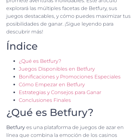
promete aventuras inolvidables. Este artículo
explorará las múltiples facetas de Betfury, sus
juegos destacables, y cómo puedes maximizar tus
posibilidades de ganar. ¡Sigue leyendo para
descubrir más!
Índice
¿Qué es Betfury?
Juegos Disponibles en Betfury
Bonificaciones y Promociones Especiales
Cómo Empezar en Betfury
Estrategias y Consejos para Ganar
Conclusiones Finales
¿Qué es Betfury?
Betfury
es una plataforma de juegos de azar en
línea que combina la emoción de los casinos