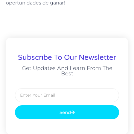
oportunidades de ganar!
Subscribe To Our Newsletter
Get Updates And Learn From The
Best
Send