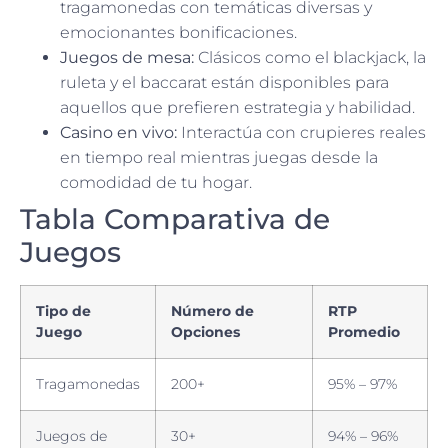
tragamonedas con temáticas diversas y
emocionantes bonificaciones.
Juegos de mesa:
Clásicos como el blackjack, la
ruleta y el baccarat están disponibles para
aquellos que prefieren estrategia y habilidad.
Casino en vivo:
Interactúa con crupieres reales
en tiempo real mientras juegas desde la
comodidad de tu hogar.
Tabla Comparativa de
Juegos
Tipo de
Número de
RTP
Juego
Opciones
Promedio
Tragamonedas
200+
95% – 97%
Juegos de
30+
94% – 96%