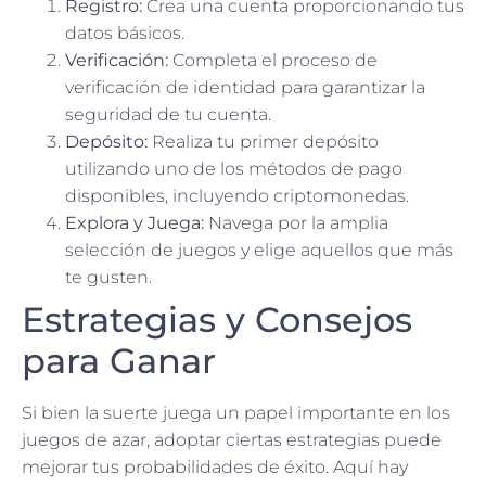
Registro:
Crea una cuenta proporcionando tus
datos básicos.
Verificación:
Completa el proceso de
verificación de identidad para garantizar la
seguridad de tu cuenta.
Depósito:
Realiza tu primer depósito
utilizando uno de los métodos de pago
disponibles, incluyendo criptomonedas.
Explora y Juega:
Navega por la amplia
selección de juegos y elige aquellos que más
te gusten.
Estrategias y Consejos
para Ganar
Si bien la suerte juega un papel importante en los
juegos de azar, adoptar ciertas estrategias puede
mejorar tus probabilidades de éxito. Aquí hay