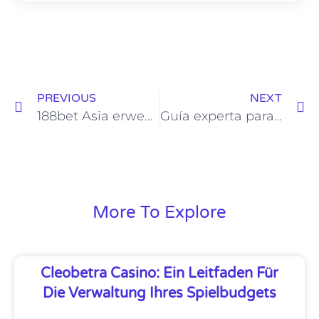
PREVIOUS
NEXT
188bet Asia erweckt das Spielerlebnis zum Leben mit Spannung und Gewinn
Guía experta para aprovechar los bonos de recarga semanales en Casino Online
More To Explore
Cleobetra Casino: Ein Leitfaden Für
Die Verwaltung Ihres Spielbudgets