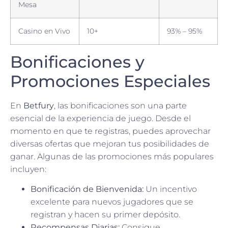
Mesa
Casino en Vivo
10+
93% – 95%
Bonificaciones y
Promociones Especiales
En
Betfury
, las bonificaciones son una parte
esencial de la experiencia de juego. Desde el
momento en que te registras, puedes aprovechar
diversas ofertas que mejoran tus posibilidades de
ganar. Algunas de las promociones más populares
incluyen:
Bonificación de Bienvenida:
Un incentivo
excelente para nuevos jugadores que se
registran y hacen su primer depósito.
Recompensas Diarias:
Consigue