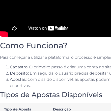
Como Funciona?
Para começar a utilizar a plataforma, o processo é simple
Cadastro:
O primeiro passo é criar uma conta no site
Depósito:
Em seguida, o usuário precisa depositar u
Apostas:
Com o saldo disponível, as apostas podem 
esportivos.
Tipos de Apostas Disponíveis
Tipo de Aposta
Descrição