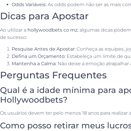
Odds Variáveis:
As odds podem não ser as mais comp
Dicas para Apostar
Ao utilizar a
hollywoodbets co mz
, algumas dicas podem
de sucesso:
Pesquise Antes de Apostar:
Conheça as equipes, jog
Defina um Orçamento:
Estabeleça um limite de qu
Mantenha a Calma:
Não deixe a emoção atrapalhar 
Perguntas Frequentes
Qual é a idade mínima para ap
Hollywoodbets?
Os usuários devem ter pelo menos 18 anos para realizar 
Como posso retirar meus lucro