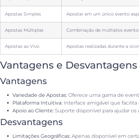
Apostas Simples
Apostar em um único evento espo
Apostas Múltiplas
Combinação de múltiplos evento
Apostas ao Vivo
Apostas realizadas durante a oco
Vantagens e Desvantagens
Vantagens
Variedade de Apostas:
Oferece uma gama de eventos
Plataforma Intuitiva:
Interface amigável que facilita
Apoio ao Cliente:
Suporte disponível para ajudar os 
Desvantagens
Limitações Geográficas:
Apenas disponível em certa