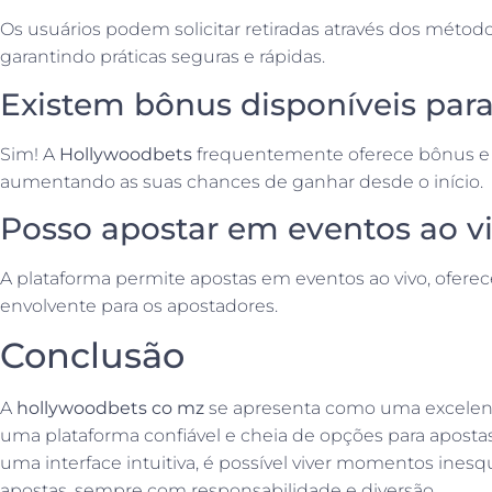
Os usuários podem solicitar retiradas através dos métod
garantindo práticas seguras e rápidas.
Existem bônus disponíveis par
Sim! A
Hollywoodbets
frequentemente oferece bônus e 
aumentando as suas chances de ganhar desde o início.
Posso apostar em eventos ao v
A plataforma permite apostas em eventos ao vivo, ofer
envolvente para os apostadores.
Conclusão
A
hollywoodbets co mz
se apresenta como uma excelen
uma plataforma confiável e cheia de opções para apostas
uma interface intuitiva, é possível viver momentos in
apostas, sempre com responsabilidade e diversão.