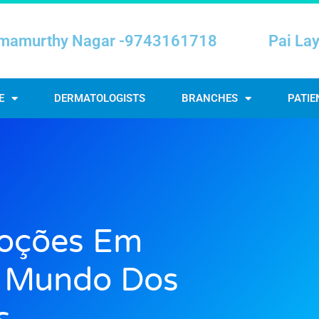
mamurthy Nagar -9743161718
Pai La
E
DERMATOLOGISTS
BRANCHES
PATIE
moções Em
o Mundo Dos