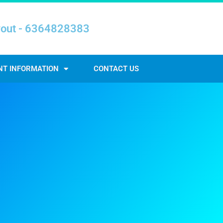
yout - 6364828383
NT INFORMATION
CONTACT US