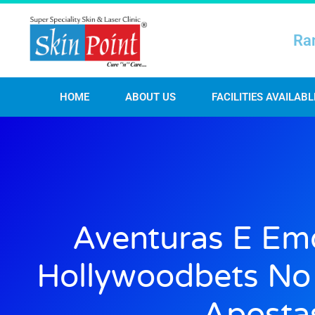
Ra
HOME
ABOUT US
FACILITIES AVAILABL
Aventuras E E
Hollywoodbets N