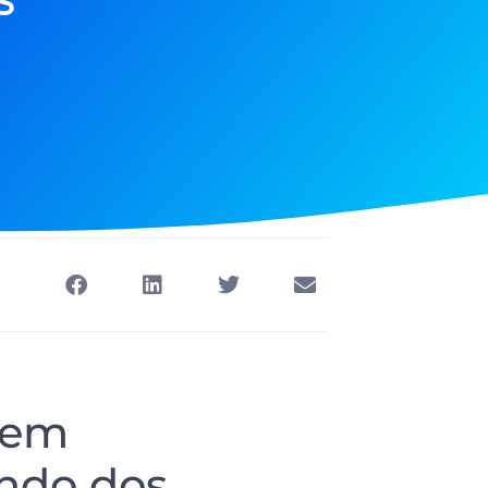
s
 em
ndo dos