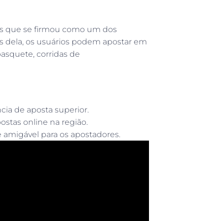
as que se firmou como um dos
és dela, os usuários podem apostar em
asquete, corridas de
ia de aposta superior.
stas online na região.
amigável para os apostadores.