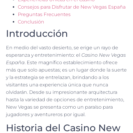
Consejos para Disfrutar de New Vegas España
Preguntas Frecuentes
Conclusión
Introducción
En medio del vasto desierto, se erige un rayo de
esperanza y entretenimiento: el
Casino New Vegas
España
. Este magnífico establecimiento ofrece
más que solo apuestas; es un lugar donde la suerte
y la estrategia se entrelazan, brindando a los
visitantes una experiencia única que nunca
olvidarán. Desde su impresionante arquitectura
hasta la variedad de opciones de entretenimiento,
New Vegas se presenta como un paraíso para
jugadores y aventureros por igual.
Historia del Casino New