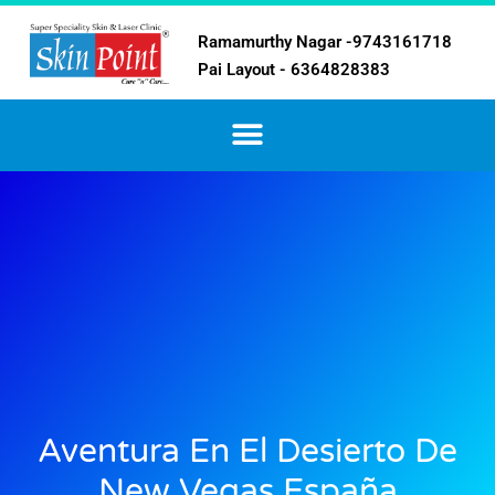
Ramamurthy Nagar -9743161718
Pai Layout - 6364828383
Aventura En El Desierto De
New Vegas España