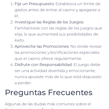
Fije un Presupuesto:
Establezca un límite de
gastos antes de entrar al casino y apegarse a
él.
Investigue las Reglas de los Juegos:
Familiarícese con las reglas de los juegos que
elija, lo que aumentará sus posibilidades de
éxito.
Aproveche las Promociones:
No olvide revisar
las promociones y bonificaciones especiales
que el casino ofrece regularmente.
Disfrute con Responsabilidad:
El juego debe
ser una actividad divertida y emocionante;
nunca apueste más de lo que está dispuesto
a perder.
Preguntas Frecuentes
Algunas de las dudas más comunes sobre el