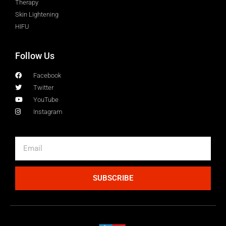
Therapy
Skin Lightening
HIFU
Follow Us
Facebook
Twitter
YouTube
Instagram
SUBSCRIBE