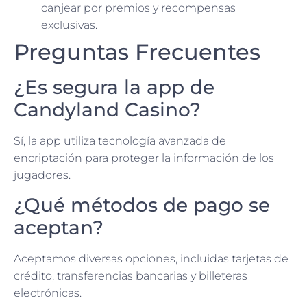
canjear por premios y recompensas
exclusivas.
Preguntas Frecuentes
¿Es segura la app de
Candyland Casino?
Sí, la app utiliza tecnología avanzada de
encriptación para proteger la información de los
jugadores.
¿Qué métodos de pago se
aceptan?
Aceptamos diversas opciones, incluidas tarjetas de
crédito, transferencias bancarias y billeteras
electrónicas.