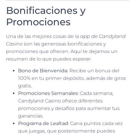
Bonificaciones y
Promociones
Una de las mejores cosas de la
app de Candyland
Casino
son las generosas bonificaciones y
promociones que ofrecen. Aquí te dejamos un
resumen de lo que puedes esperar:
Bono de Bienvenida:
Recibe un bonus del
100% en tu primer depósito, además de giros
gratis.
Promociones Semanales:
Cada semana,
Candyland Casino ofrece diferentes
promociones y desafíos para aumentar tus
ganancias.
Programa de Lealtad:
Gana puntos cada vez
que juegas, que posteriormente puedes