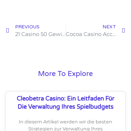
PREVIOUS
NEXT
21 Casino 50 Gewinnchancen Maximieren
Cocoa Casino Access Made Easy Your Guide to Signing In
More To Explore
Cleobetra Casino: Ein Leitfaden Für
Die Verwaltung Ihres Spielbudgets
In diesem Artikel werden wir die besten
Strategien zur Verwaltung Ihres