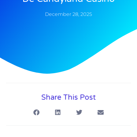
December 28, 2025
Share This Post