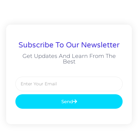
Subscribe To Our Newsletter
Get Updates And Learn From The
Best
Send