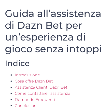
Guida all’assistenza
di Dazn Bet per
un’esperienza di
gioco senza intoppi
Indice
Introduzione
Cosa offre Dazn Bet
Assistenza Clienti Dazn Bet
Come contattare l’assistenza
Domande Frequenti
Conclusioni