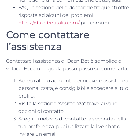
FAQ
: la sezione delle domande frequenti offre
risposte ad alcuni dei problemi
https://daznbetitalia.com/
più comuni.
Come contattare
l’assistenza
Contattare l’assistenza di Dazn Bet è semplice e
veloce. Ecco una guida passo-passo su come farlo:
Accedi al tuo account
: per ricevere assistenza
personalizzata, è consigliabile accedere al tuo
profilo.
Visita la sezione ‘Assistenza’
: troverai varie
opzioni di contatto.
Scegli il metodo di contatto
: a seconda della
tua preferenza, puoi utilizzare la live chat o
inviare un’email.