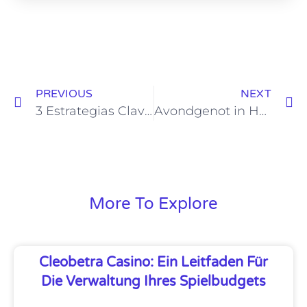
PREVIOUS
NEXT
3 Estrategias Clave para Elegir tu Nivel de Apuesta en Casino Online
Avondgenot in Holland Casino Utrecht
More To Explore
Cleobetra Casino: Ein Leitfaden Für
Die Verwaltung Ihres Spielbudgets