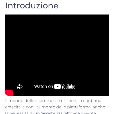
Introduzione
Il mondo delle scommesse online è in continua
crescita, e con l’aumento delle piattaforme, anche
la necessità di un ‘
assistenza
‘ efficace diventa