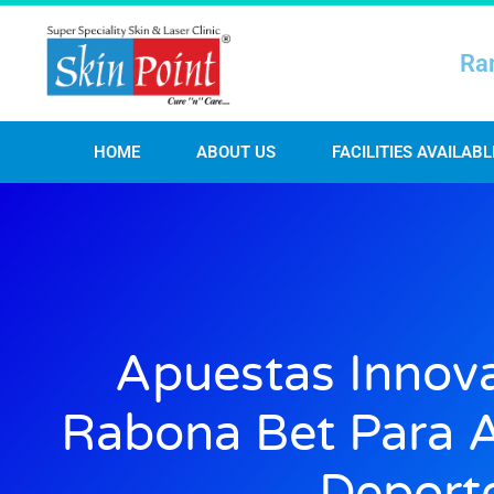
Ra
HOME
ABOUT US
FACILITIES AVAILABL
Apuestas Innov
Rabona Bet Para 