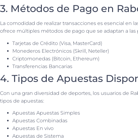
3. Métodos de Pago en Rab
La comodidad de realizar transacciones es esencial en la
ofrece múltiples métodos de pago que se adaptan a las p
Tarjetas de Crédito (Visa, MasterCard)
Monederos Electrónicos (Skrill, Neteller)
Criptomonedas (Bitcoin, Ethereum)
Transferencias Bancarias
4. Tipos de Apuestas Dispo
Con una gran diversidad de deportes, los usuarios de Ra
tipos de apuestas:
Apuestas Apuestas Simples
Apuestas Combinadas
Apuestas En vivo
Apuestas de Sistema