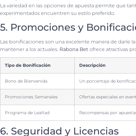
La variedad en las opciones de apuesta permite que tan
experimentados encuentren su estilo preferido.
5. Promociones y Bonificac
Las bonificaciones son una excelente manera de darle la
mantener a los actuales.
Rabona Bet
ofrece atractivas p
Tipo de Bonificación
Descripción
Bono de Bienvenida
Un porcentaje de bonificac
Promociones Semanales
Ofertas especiales en even
Programa de Lealtad
Recompensas por apuestas
6. Seguridad y Licencias