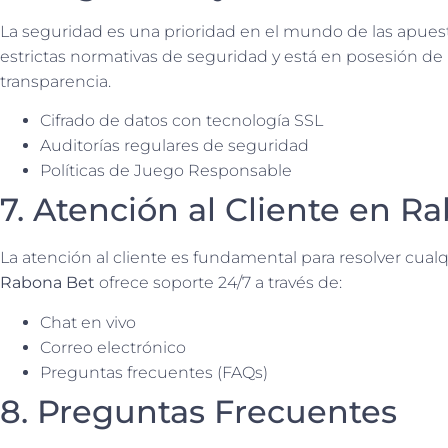
La seguridad es una prioridad en el mundo de las apuest
estrictas normativas de seguridad y está en posesión de 
transparencia.
Cifrado de datos con tecnología SSL
Auditorías regulares de seguridad
Políticas de Juego Responsable
7. Atención al Cliente en R
La atención al cliente es fundamental para resolver cual
Rabona Bet
ofrece soporte 24/7 a través de:
Chat en vivo
Correo electrónico
Preguntas frecuentes (FAQs)
8. Preguntas Frecuentes