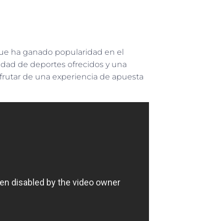
ue ha ganado popularidad en el
edad de deportes ofrecidos y una
isfrutar de una experiencia de apuesta