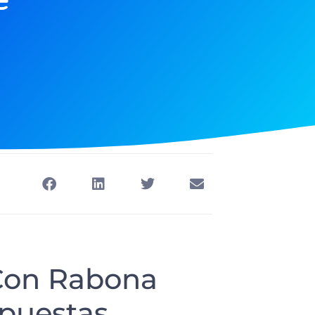
e
 Con Rabona
Apuestas