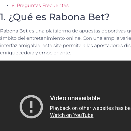
8. Preguntas Frecuentes
1. ¿Qué es Rabona Bet?
Rabona Bet
es una plataforma de apuestas deportivas q
ámbito del entretenimiento online. Con una amplia vari
interfaz amigable, este site permite a los apostadores d
enriquecedora y emocionante.