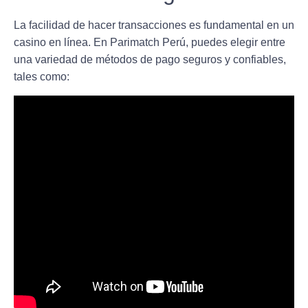
La facilidad de hacer transacciones es fundamental en un
casino en línea. En Parimatch Perú, puedes elegir entre
una variedad de métodos de pago seguros y confiables,
tales como: