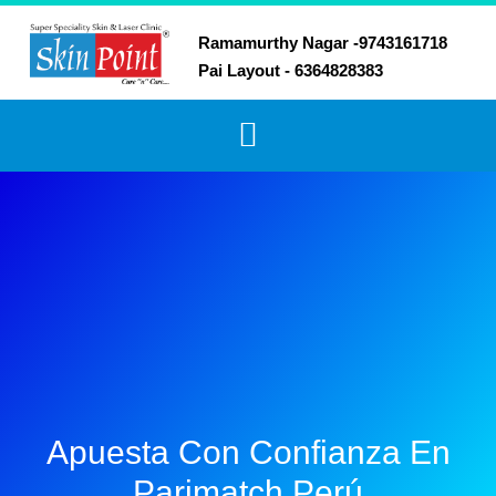
Ramamurthy Nagar -9743161718
Pai Layout - 6364828383
Apuesta Con Confianza En
Parimatch Perú