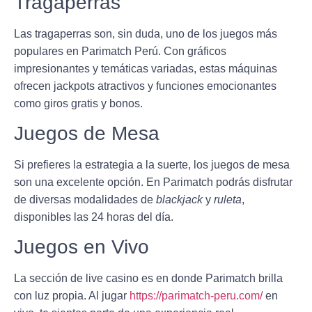
Tragaperras
Las tragaperras son, sin duda, uno de los juegos más
populares en Parimatch Perú. Con gráficos
impresionantes y temáticas variadas, estas máquinas
ofrecen jackpots atractivos y funciones emocionantes
como giros gratis y bonos.
Juegos de Mesa
Si prefieres la estrategia a la suerte, los juegos de mesa
son una excelente opción. En Parimatch podrás disfrutar
de diversas modalidades de
blackjack
y
ruleta
,
disponibles las 24 horas del día.
Juegos en Vivo
La sección de
live casino
es en donde Parimatch brilla
con luz propia. Al jugar
https://parimatch-peru.com/
en