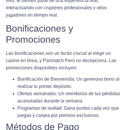
vivo, te sientes parte de una experiencia real,
interactuando con crupieres profesionales y otros
jugadores en tiempo real.
Bonificaciones y
Promociones
Las bonificaciones son un factor crucial al elegir un
casino en línea, y Parimatch Perú no decepciona. Las
promociones disponibles incluyen:
Bonificación de Bienvenida:
Un generoso bono al
realizar tu primer depósito.
Ofertas semanales:
Un reembolso de tus pérdidas
acumuladas durante la semana.
Programas de lealtad:
Gana puntos cada vez que
juegas y canjea por premios exclusivos.
Métodos de Pago