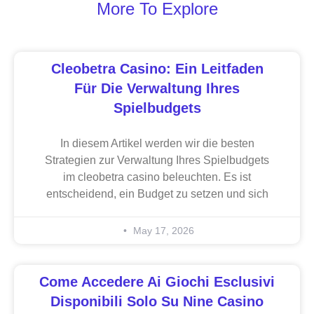
More To Explore
Cleobetra Casino: Ein Leitfaden
Für Die Verwaltung Ihres
Spielbudgets
In diesem Artikel werden wir die besten
Strategien zur Verwaltung Ihres Spielbudgets
im cleobetra casino beleuchten. Es ist
entscheidend, ein Budget zu setzen und sich
May 17, 2026
Come Accedere Ai Giochi Esclusivi
Disponibili Solo Su Nine Casino