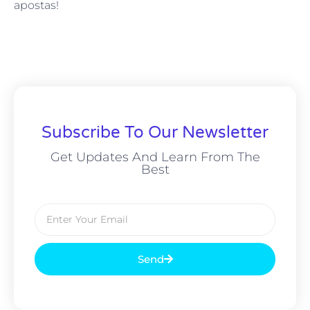
apostas!
Subscribe To Our Newsletter
Get Updates And Learn From The
Best
Send