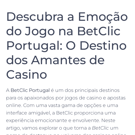
Descubra a Emoção
do Jogo na BetClic
Portugal: O Destino
dos Amantes de
Casino
A
BetClic Portugal
é um dos principais destinos
para os apaixonados por jogos de casino e apostas
online. Com uma vasta gama de opções e uma
interface amigável, a BetClic proporciona uma
experiência emocionante e envolvente. Neste
artigo, vamos explorar o que torna a
BetClic
um