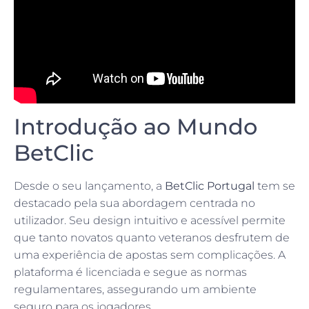
Introdução ao Mundo
BetClic
Desde o seu lançamento, a
BetClic Portugal
tem se
destacado pela sua abordagem centrada no
utilizador. Seu design intuitivo e acessível permite
que tanto novatos quanto veteranos desfrutem de
uma experiência de apostas sem complicações. A
plataforma é licenciada e segue as normas
regulamentares, assegurando um ambiente
seguro para os jogadores.