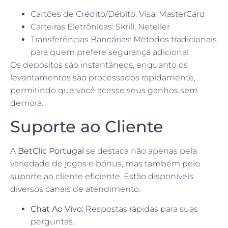
Cartões de Crédito/Débito: Visa, MasterCard
Carteiras Eletrônicas: Skrill, Neteller
Transferências Bancárias: Métodos tradicionais
para quem prefere segurança adicional
Os depósitos são instantâneos, enquanto os
levantamentos são processados rapidamente,
permitindo que você acesse seus ganhos sem
demora.
Suporte ao Cliente
A
BetClic Portugal
se destaca não apenas pela
variedade de jogos e bónus, mas também pelo
suporte ao cliente eficiente. Estão disponíveis
diversos canais de atendimento:
Chat Ao Vivo:
Respostas rápidas para suas
perguntas.