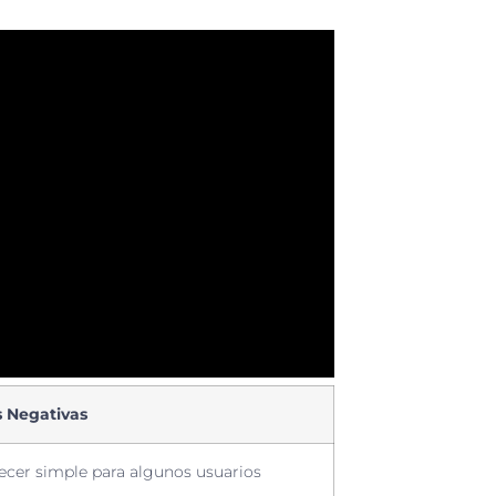
 Negativas
ecer simple para algunos usuarios