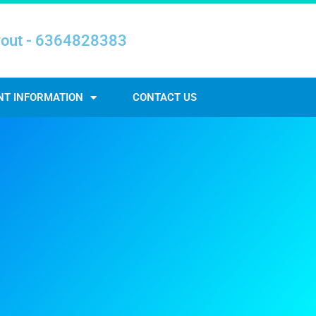
yout - 6364828383
NT INFORMATION
CONTACT US