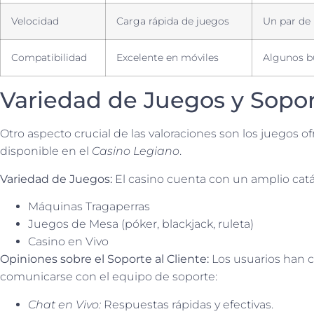
Velocidad
Carga rápida de juegos
Un par de 
Compatibilidad
Excelente en móviles
Algunos b
Variedad de Juegos y Soport
Otro aspecto crucial de las valoraciones son los juegos ofre
disponible en el
Casino Legiano
.
Variedad de Juegos:
El casino cuenta con un amplio cat
Máquinas Tragaperras
Juegos de Mesa (póker, blackjack, ruleta)
Casino en Vivo
Opiniones sobre el Soporte al Cliente:
Los usuarios han c
comunicarse con el equipo de soporte:
Chat en Vivo:
Respuestas rápidas y efectivas.