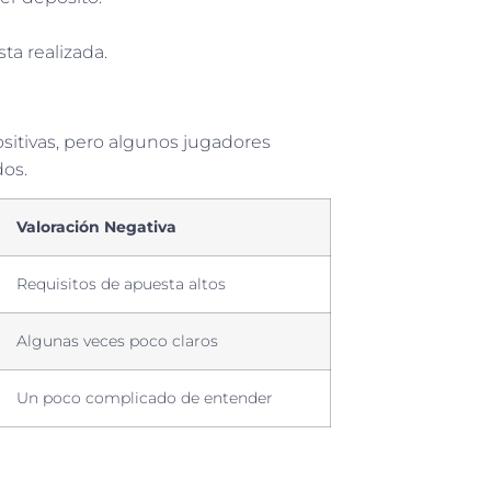
a realizada.
sitivas, pero algunos jugadores
dos.
Valoración Negativa
Requisitos de apuesta altos
Algunas veces poco claros
Un poco complicado de entender