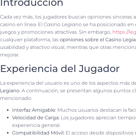
Introducción
Cada vez más, los jugadores buscan opiniones sinceras
casino en línea. El
Casino Legiano
se ha posicionado en 
juegos y promociones atractivas. Sin embargo,
https://l
cualquier plataforma, las
opiniones sobre el Casino Legi
usabilidad y atractivo visual, mientras que otras mencio
mejorar.
Experiencia del Jugador
La experiencia del usuario es uno de los aspectos más d
Legiano
. A continuación, se presentan algunos puntos c
mencionado:
Interfaz Amigable:
Muchos usuarios destacan la faci
Velocidad de Carga:
Los jugadores aprecian tiempos 
experiencia general.
Compatibilidad Móvil:
El acceso desde dispositivos 