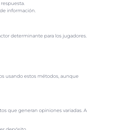
 respuesta.
 de información.
ctor determinante para los jugadores.
uros usando estos métodos, aunque
tos que generan opiniones variadas. A
er depósito.