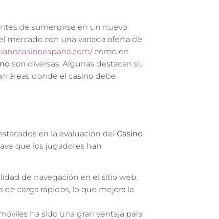
 antes de sumergirse en un nuevo
el mercado con una variada oferta de
egianocasinoespana.com/
como en
ano
son diversas. Algunas destacan su
nan áreas donde el casino debe
estacados en la evaluación del
Casino
lave que los jugadores han
lidad de navegación en el sitio web.
de carga rápidos, lo que mejora la
móviles ha sido una gran ventaja para