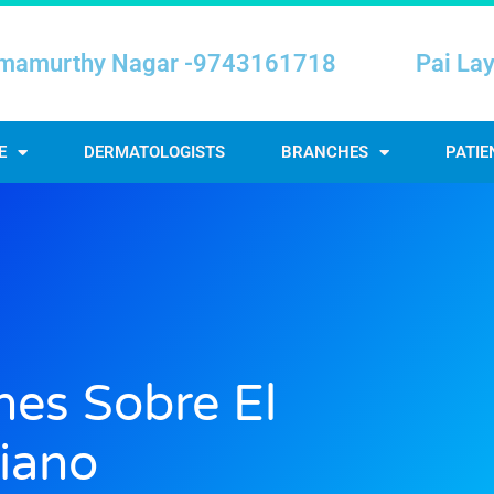
mamurthy Nagar -9743161718
Pai La
E
DERMATOLOGISTS
BRANCHES
PATIE
nes Sobre El
iano