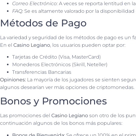
Correo Electrónico:
A veces se reporta lentitud en la
FAQ:
Se es altamente valorado por la disponibilidad
Métodos de Pago
La variedad y seguridad de los métodos de pago es un fa
En el
Casino Legiano
, los usuarios pueden optar por:
Tarjetas de Crédito (Visa, MasterCard)
Monederos Electrónicos (Skrill, Neteller)
Transferencias Bancarias
Opiniones:
La mayoría de los jugadores se sienten seg
algunos desearían ver más opciones de criptomonedas.
Bonos y Promociones
Las promociones del
Casino Legiano
son otro de los pun
continuación algunos de los bonos más populares:
Bonos de Bienvenida:
Se ofrece un 100% en el prim