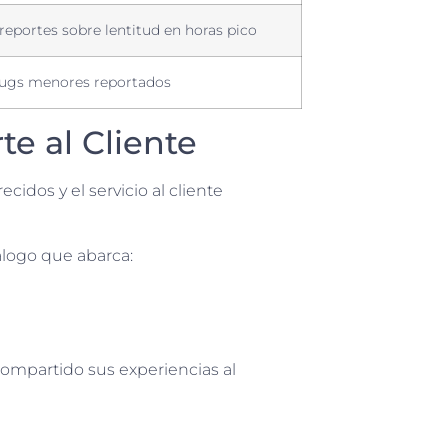
reportes sobre lentitud en horas pico
ugs menores reportados
e al Cliente
cidos y el servicio al cliente
álogo que abarca:
ompartido sus experiencias al