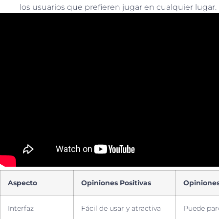
los usuarios que prefieren jugar en cualquier lugar.
Aspecto
Opiniones Positivas
Opiniones
Interfaz
Fácil de usar y atractiva
Puede par