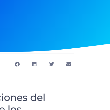
ciones del
e los