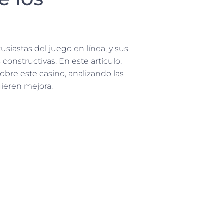
iastas del juego en línea, y sus
 constructivas. En este artículo,
obre este casino, analizando las
uieren mejora.