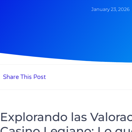
January 23, 2026
Share This Post
Explorando las Valora
Casino Legiano: Lo qu