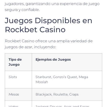
jugadores, garantizando una experiencia de juego
segura y confiable.
Juegos Disponibles en
Rockbet Casino
Rockbet Casino ofrece una amplia variedad de
juegos de azar, incluyendo:
Tipo de
Ejemplos de Juegos
Juego
Slots
Starburst, Gonzo’s Quest, Mega
Moolah
Mesas
Blackjack, Roulette, Craps
Video
Jackpot Deuces, Aces and Faces,