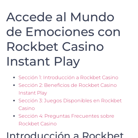
Accede al Mundo
de Emociones con
Rockbet Casino
Instant Play
Sección 1: Introducción a Rockbet Casino
Sección 2: Beneficios de Rockbet Casino
Instant Play
Sección 3: Juegos Disponibles en Rockbet
Casino
Sección 4: Preguntas Frecuentes sobre
Rockbet Casino
Introducción a Rockbet