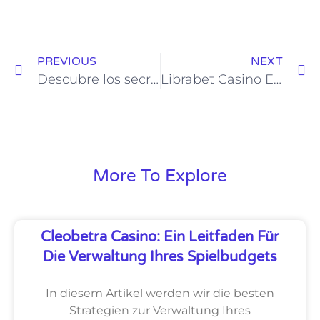
PREVIOUS
NEXT
Descubre los secretos del casino en vivo y lleva tu juego al siguiente nivel
Librabet Casino España una experiencia de juego que desata la fortuna
More To Explore
Cleobetra Casino: Ein Leitfaden Für
Die Verwaltung Ihres Spielbudgets
In diesem Artikel werden wir die besten
Strategien zur Verwaltung Ihres