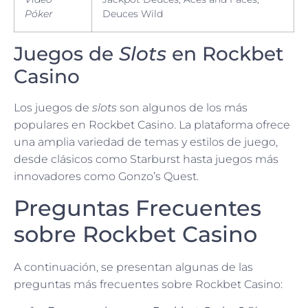
Póker
Deuces Wild
Juegos de
Slots
en Rockbet
Casino
Los juegos de
slots
son algunos de los más
populares en Rockbet Casino. La plataforma ofrece
una amplia variedad de temas y estilos de juego,
desde clásicos como Starburst hasta juegos más
innovadores como Gonzo’s Quest.
Preguntas Frecuentes
sobre Rockbet Casino
A continuación, se presentan algunas de las
preguntas más frecuentes sobre Rockbet Casino: