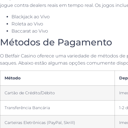
jogue contra dealers reais em tempo real. Os jogos incl
Blackjack ao Vivo
Roleta ao Vivo
Baccarat ao Vivo
Métodos de Pagamento
O Betfair Casino oferece uma variedade de métodos de p
saques. Abaixo estão algumas opções comumente dispo
Método
Dep
Cartão de Crédito/Débito
Ime
Transferência Bancária
1-2 
Carteiras Eletrônicas (PayPal, Skrill)
Ime