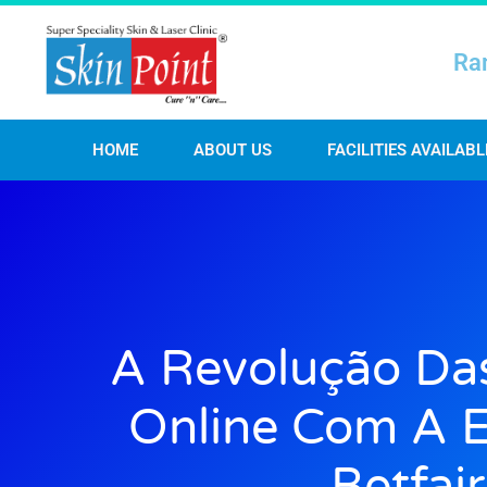
Ra
HOME
ABOUT US
FACILITIES AVAILABL
A Revolução Da
Online Com A E