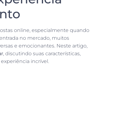
nto
postas online, especialmente quando
entrada no mercado, muitos
versas e emocionantes. Neste artigo,
ar
, discutindo suas características,
experiência incrível.