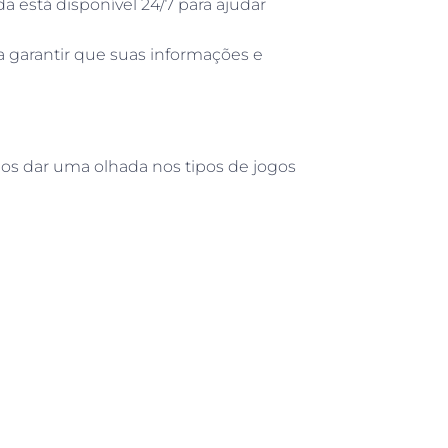
 está disponível 24/7 para ajudar
ara garantir que suas informações e
mos dar uma olhada nos tipos de jogos