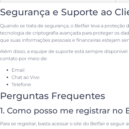
Segurança e Suporte ao Cli
Quando se trata de segurança, o Betfair leva a proteção d
tecnologia de criptografia avançada para proteger os dad
que suas informações pessoais e financeiras estejam se
Além disso, a equipe de suporte está sempre disponível
contato por meio de:
Email
Chat ao Vivo
Telefone
Perguntas Frequentes
1. Como posso me registrar no B
Para se registrar, basta acessar o site do Betfair e seguir