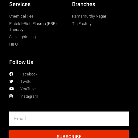
Services
Branches
Chemical Peel
Ramamurthy Nagar
Platelet-Rich Plasma (PRP)
Tin Factory
Therapy
Skin Lightening
HIFU
Follow Us
Facebook
Twitter
YouTube
Instagram
SUBSCRIBE