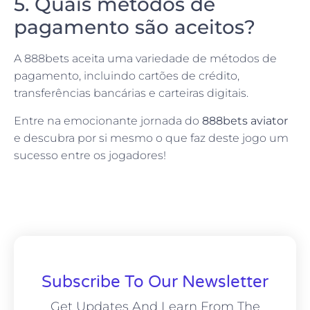
5. Quais métodos de
pagamento são aceitos?
A 888bets aceita uma variedade de métodos de
pagamento, incluindo cartões de crédito,
transferências bancárias e carteiras digitais.
Entre na emocionante jornada do
888bets aviator
e descubra por si mesmo o que faz deste jogo um
sucesso entre os jogadores!
Subscribe To Our Newsletter
Get Updates And Learn From The