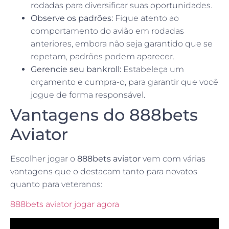
rodadas para diversificar suas oportunidades.
Observe os padrões:
Fique atento ao
comportamento do avião em rodadas
anteriores, embora não seja garantido que se
repetam, padrões podem aparecer.
Gerencie seu bankroll:
Estabeleça um
orçamento e cumpra-o, para garantir que você
jogue de forma responsável.
Vantagens do 888bets
Aviator
Escolher jogar o
888bets aviator
vem com várias
vantagens que o destacam tanto para novatos
quanto para veteranos:
888bets aviator jogar agora