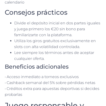
calendario
Consejos prácticos
Divide el depósito inicial en dos partes iguales
y juega primero los €20 sin bono para
familiarizarte con la plataforma.
Utiliza los giros gratuitos exclusivamente en
slots con alta volatilidad controlada.
Lee siempre los términos antes de aceptar
cualquier oferta.
Beneficios adicionales
• Acceso inmediato a torneos exclusivos
• Cashback semanal del 5% sobre pérdidas netas
• Créditos extra para apuestas deportivas si decides
probarlas
Juego responsable y