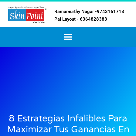
Ramamurthy Nagar -9743161718
Pai Layout - 6364828383
8 Estrategias Infalibles Para
Maximizar Tus Ganancias En