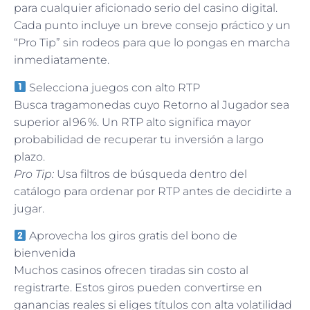
para cualquier aficionado serio del casino digital.
Cada punto incluye un breve consejo práctico y un
“Pro Tip” sin rodeos para que lo pongas en marcha
inmediatamente.
Selecciona juegos con alto RTP
Busca tragamonedas cuyo Retorno al Jugador sea
superior al 96 %. Un RTP alto significa mayor
probabilidad de recuperar tu inversión a largo
plazo.
Pro Tip:
Usa filtros de búsqueda dentro del
catálogo para ordenar por RTP antes de decidirte a
jugar.
Aprovecha los giros gratis del bono de
bienvenida
Muchos casinos ofrecen tiradas sin costo al
registrarte. Estos giros pueden convertirse en
ganancias reales si eliges títulos con alta volatilidad