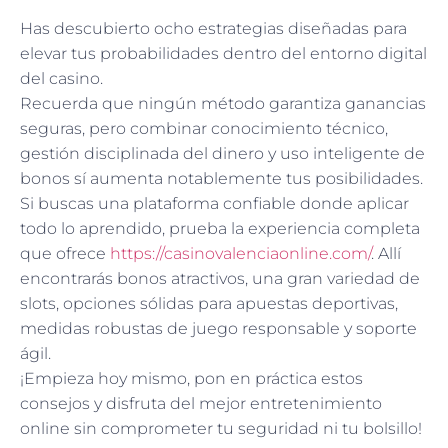
Has descubierto ocho estrategias diseñadas para
elevar tus probabilidades dentro del entorno digital
del casino.
Recuerda que ningún método garantiza ganancias
seguras, pero combinar conocimiento técnico,
gestión disciplinada del dinero y uso inteligente de
bonos sí aumenta notablemente tus posibilidades.
Si buscas una plataforma confiable donde aplicar
todo lo aprendido, prueba la experiencia completa
que ofrece
https://casinovalenciaonline.com/
. Allí
encontrarás bonos atractivos, una gran variedad de
slots, opciones sólidas para apuestas deportivas,
medidas robustas de juego responsable y soporte
ágil.
¡Empieza hoy mismo, pon en práctica estos
consejos y disfruta del mejor entretenimiento
online sin comprometer tu seguridad ni tu bolsillo!