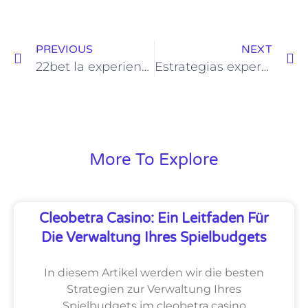
PREVIOUS
NEXT
22bet la experiencia de apuestas que transforma el juego en emoción
Estrategias expertas para triunfar en los jackpots de Casino Online esta Pascua
More To Explore
Cleobetra Casino: Ein Leitfaden Für
Die Verwaltung Ihres Spielbudgets
In diesem Artikel werden wir die besten
Strategien zur Verwaltung Ihres
Spielbudgets im cleobetra casino