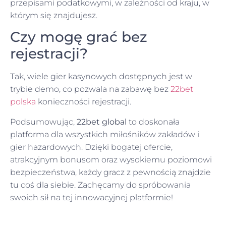
przepisami podatkowymi, w zależności od kraju, w
którym się znajdujesz.
Czy mogę grać bez
rejestracji?
Tak, wiele gier kasynowych dostępnych jest w
trybie demo, co pozwala na zabawę bez
22bet
polska
konieczności rejestracji.
Podsumowując,
22bet global
to doskonała
platforma dla wszystkich miłośników zakładów i
gier hazardowych. Dzięki bogatej ofercie,
atrakcyjnym bonusom oraz wysokiemu poziomowi
bezpieczeństwa, każdy gracz z pewnością znajdzie
tu coś dla siebie. Zachęcamy do spróbowania
swoich sił na tej innowacyjnej platformie!