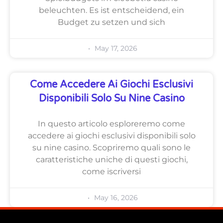
beleuchten. Es ist entscheidend, ein
Budget zu setzen und sich
May 17, 2026
Come Accedere Ai Giochi Esclusivi
Disponibili Solo Su Nine Casino
In questo articolo esploreremo come
accedere ai giochi esclusivi disponibili solo
su nine casino. Scopriremo quali sono le
caratteristiche uniche di questi giochi,
come iscriversi
May 16, 2026