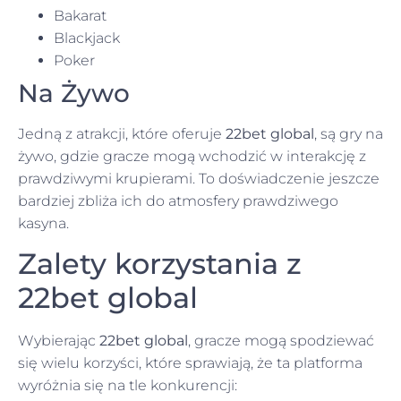
Bakarat
Blackjack
Poker
Na Żywo
Jedną z atrakcji, które oferuje
22bet global
, są gry na
żywo, gdzie gracze mogą wchodzić w interakcję z
prawdziwymi krupierami. To doświadczenie jeszcze
bardziej zbliża ich do atmosfery prawdziwego
kasyna.
Zalety korzystania z
22bet global
Wybierając
22bet global
, gracze mogą spodziewać
się wielu korzyści, które sprawiają, że ta platforma
wyróżnia się na tle konkurencji: