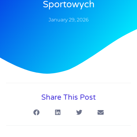
Sportowych
January 29, 2026
Share This Post