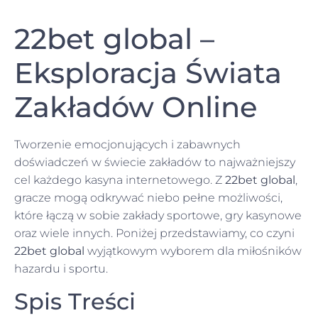
22bet global –
Eksploracja Świata
Zakładów Online
Tworzenie emocjonujących i zabawnych
doświadczeń w świecie zakładów to najważniejszy
cel każdego kasyna internetowego. Z
22bet global
,
gracze mogą odkrywać niebo pełne możliwości,
które łączą w sobie zakłady sportowe, gry kasynowe
oraz wiele innych. Poniżej przedstawiamy, co czyni
22bet global
wyjątkowym wyborem dla miłośników
hazardu i sportu.
Spis Treści